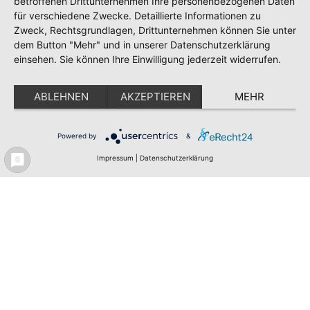
betroffenen Drittunternehmen Ihre personenbezogenen Daten
für verschiedene Zwecke. Detaillierte Informationen zu
Zweck, Rechtsgrundlagen, Drittunternehmen können Sie unter
dem Button "Mehr" und in unserer Datenschutzerklärung
einsehen. Sie können Ihre Einwilligung jederzeit widerrufen.
ABLEHNEN
AKZEPTIEREN
MEHR
Powered by
&
WhatsApp
IMAGEBROSCHÜRE DER PEAG
Impressum
|
Datenschutzerklärung
Job suchen
Bewerbung
Imagebroschüre der PEAG Gruppe als PDF
Imagebroschüre der PEAG Gruppe als PDF
Größe: 2 MB
Datum: 17.06.2025