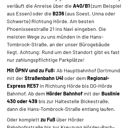
verläuft die Anreise über die
A40/B1
(zum Beispiel
aus Essen) oder die
B236
(aus Soest, Unna oder
Schwerte) Richtung Hörde. Am besten
Phoenixseestraße 21 ins Navi eingeben. Die
meisten Wege zu uns münden in die Hans-
Tombrock-Straße, an der unser Bürogebäude
liegt. Achtung: Rund um den Standort gibt es fast
nur zahlungspflichtige Parkplätze!
Mit ÖPNV und zu Fuß:
Ab Hauptbahnhof Dortmund
mit der
Straßenbahn U41
oder dem
Regional-
Express RE57
in Richtung Hörde bis DO-Hörde
Bahnhof. Ab dem
Hörder Bahnhof
mit der
Buslinie
430 oder 439
bis zur Haltestelle Bickestraße,
dann die Hans-Tombrock-Straße entlang laufen.
Oder komplett
zu Fuß
über Hörder
Bahnhofsstraße bis zur Kreuzung Hörder-Bach-