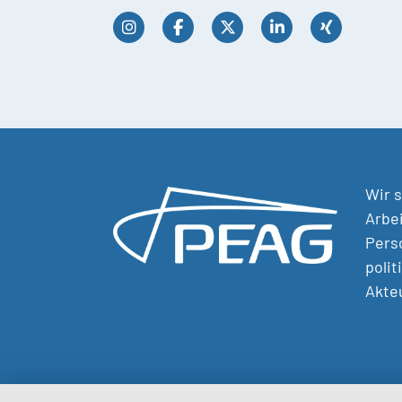
Wir s
Arbei
Perso
polit
Akte