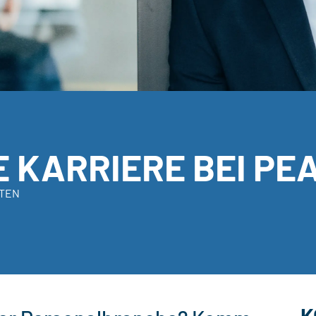
E KARRIERE BEI PE
ITEN
K