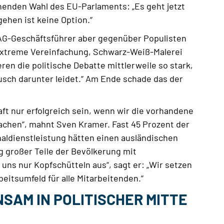
enden Wahl des EU-Parlaments: „Es geht jetzt
gehen ist keine Option.“
EAG-Geschäftsführer aber gegenüber Populisten
 extreme Vereinfachung, Schwarz-Weiß-Malerei
en die politische Debatte mittlerweile so stark,
sch darunter leidet.“ Am Ende schade das der
aft nur erfolgreich sein, wenn wir die vorhandene
achen“, mahnt Sven Kramer. Fast 45 Prozent der
naldienstleistung hätten einen ausländischen
 großer Teile der Bevölkerung mit
 uns nur Kopfschütteln aus“, sagt er: „Wir setzen
eitsumfeld für alle Mitarbeitenden.“
SAM IN POLITISCHER MITTE