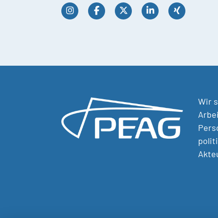
Wir s
Arbei
Perso
polit
Akte