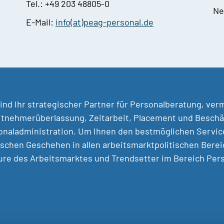
Tel.: +49 203 48805-0
Ne
E-Mail:
info(at)peag-personal.de
ind Ihr strategischer Partner für Personalberatung, ver
tnehmerüberlassung, Zeitarbeit, Placement und Beschäf
naladministration. Um Ihnen den bestmöglichen Service 
ischen Geschehen in allen arbeitsmarktpolitischen Berei
ure des Arbeitsmarktes und Trendsetter im Bereich Pe